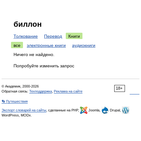
биллон
Толкование
Перевод
Книги
все
электронные книги
аудиокниги
Ничего не найдено.
Попробуйте изменить запрос
© Академик, 2000-2026
18+
Обратная связь:
Техподдержка
,
Реклама на сайте
👣 Путешествия
Экспорт словарей на сайты
, сделанные на PHP,
Joomla,
Drupal,
WordPress, MODx.